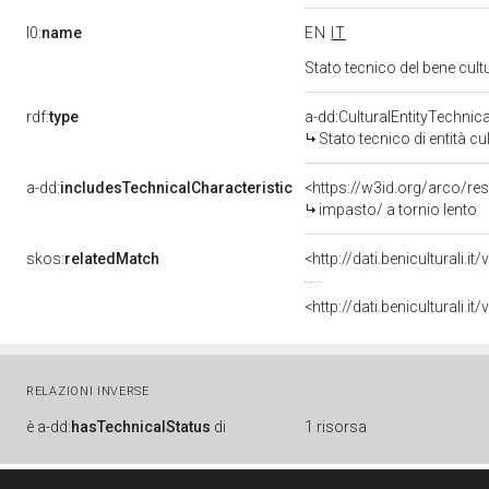
l0:
name
EN
IT
Stato tecnico del bene cu
rdf:
type
a-dd:CulturalEntityTechnic
Stato tecnico di entità cu
a-dd:
includesTechnicalCharacteristic
<https://w3id.org/arco/re
impasto/ a tornio lento
skos:
relatedMatch
<http://dati.beniculturali.
<http://dati.beniculturali.
RELAZIONI INVERSE
è
a-dd:
hasTechnicalStatus
di
1 risorsa