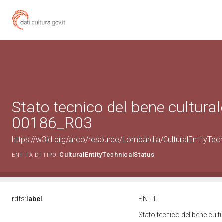
Stato tecnico del bene cultura
00186_R03
https://w3id.org/arco/resource/Lombardia/CulturalEntityT
CulturalEntityTechnicalStatus
ENTITÀ DI TIPO:
rdfs:
label
EN
IT
Stato tecnico del bene cu