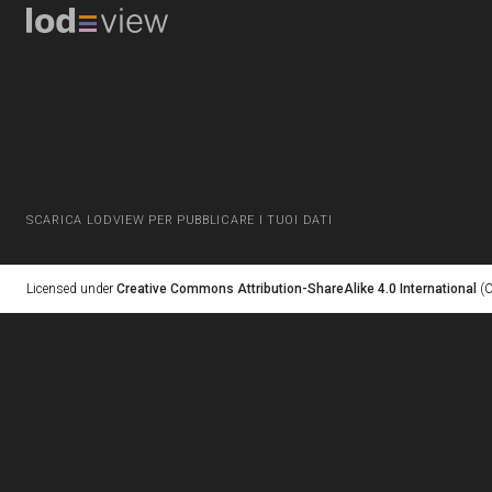
SCARICA LODVIEW PER PUBBLICARE I TUOI DATI
Licensed under
Creative Commons Attribution-ShareAlike 4.0 International
(C