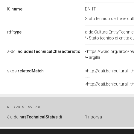
l0:
name
EN
IT
Stato tecnico del bene c
rdf:
type
a-dd:CulturalEntityTechni
Stato tecnico di entità c
a-dd:
includesTechnicalCharacteristic
<https://w3id.org/arco/r
argilla
skos:
relatedMatch
<http://dati.beniculturali
<http://dati.beniculturali
RELAZIONI INVERSE
è
a-dd:
hasTechnicalStatus
di
1 risorsa