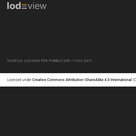
SCARICA LODVIEW PER PUBBLICARE I TUOI DATI
Licensed under
Creative Commons Attribution-ShareAlike 4.0 International
(C