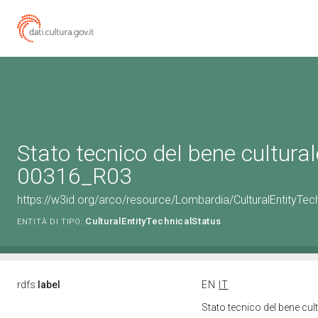
Stato tecnico del bene cultura
00316_R03
https://w3id.org/arco/resource/Lombardia/CulturalEntityT
CulturalEntityTechnicalStatus
ENTITÀ DI TIPO:
rdfs:
label
EN
IT
Stato tecnico del bene c