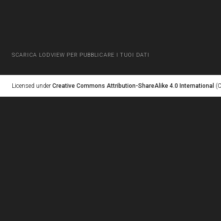
SCARICA LODVIEW PER PUBBLICARE I TUOI DATI
Licensed under
Creative Commons Attribution-ShareAlike 4.0 International
(C