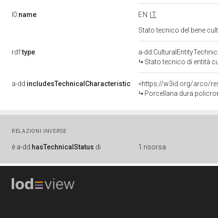
l0:
name
EN
IT
Stato tecnico del bene c
rdf:
type
a-dd:CulturalEntityTechni
Stato tecnico di entità c
a-dd:
includesTechnicalCharacteristic
Porcellana dura policro
RELAZIONI INVERSE
è
a-dd:
hasTechnicalStatus
di
1 risorsa