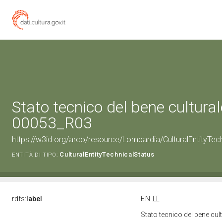
Stato tecnico del bene cultura
00053_R03
https://w3id.org/arco/resource/Lombardia/CulturalEntityT
CulturalEntityTechnicalStatus
ENTITÀ DI TIPO:
rdfs:
label
EN
IT
Stato tecnico del bene c