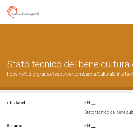
Stato tecnico del bene cultu
https://w3id.org/arco/resource/Lombardia/CulturalEntityT
rdfs:
label
EN
IT
Stato tecnico del bene c
l0:
name
EN
IT