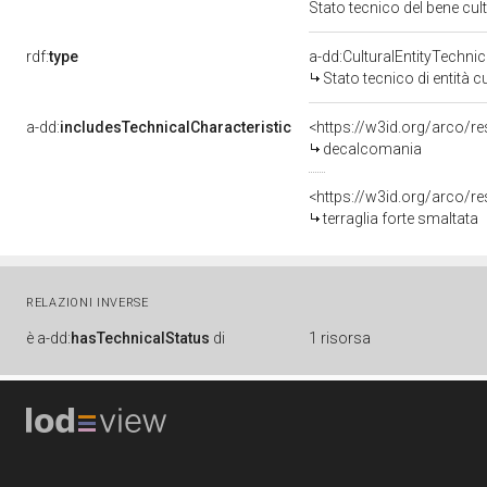
Stato tecnico del bene c
rdf:
type
a-dd:CulturalEntityTechni
Stato tecnico di entità c
a-dd:
includesTechnicalCharacteristic
<https://w3id.org/arco/
decalcomania
<https://w3id.org/arco/re
terraglia forte smaltata
RELAZIONI INVERSE
è
a-dd:
hasTechnicalStatus
di
1 risorsa