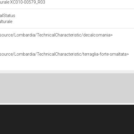
ulturale XC010-00579_R03
calStatus
ulturale
resource/Lombardia/TechnicalCharacteristic/decalcomania>
source/Lombardia/TechnicalCharacteristic/terraglia-forte-smaltata>