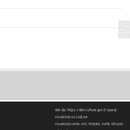
dati da:
https://dati.cultura.gov.it/sparql
visualizza su LodLive
visualizza come:
xml
,
ntriples
,
turtle
,
ld+json