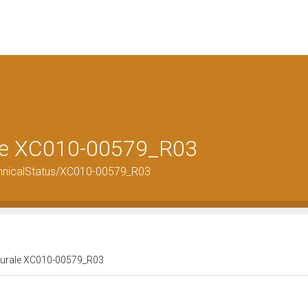
rale XC010-00579_R03
echnicalStatus/XC010-00579_R03
ulturale XC010-00579_R03