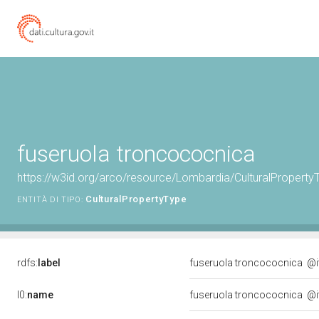
fuseruola troncococnica
https://w3id.org/arco/resource/Lombardia/CulturalPrope
CulturalPropertyType
ENTITÀ DI TIPO:
rdfs:
label
fuseruola troncococnica
@i
l0:
name
fuseruola troncococnica
@i