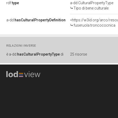
rdf:
type
a-dd:CulturalPropertyType
Tipo di bene culturale
a-dd:
hasCulturalPropertyDefinition
<https://w3id.org/arco/reso
fuseruola troncococnica
RELAZIONI INVERSE
è
a-dd:
hasCulturalPropertyType
di
25 risorse