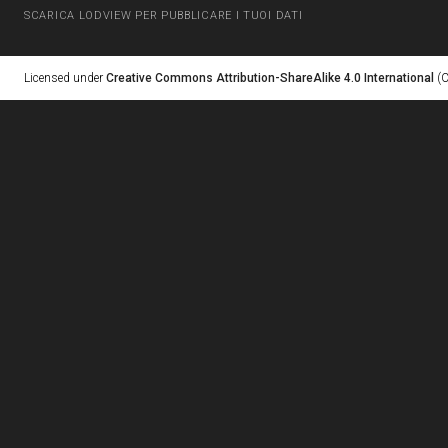
SCARICA LODVIEW PER PUBBLICARE I TUOI DATI
Licensed under
Creative Commons Attribution-ShareAlike 4.0 International
(C