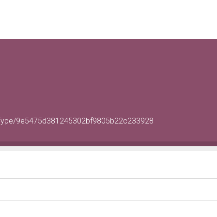
ertyType/9e5475d381245302bf9805b22c233928