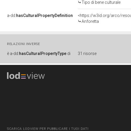
Tipo di bene culturale
a-dd:
hasCulturalPropertyDefinition
<https://w3id.org/arco/reso
Anforetta
RELAZIONI INVERSE
è
a-dd:
hasCulturalPropertyType
di
31 risorse
SCARICA LODVIEW PER PUBBLICARE I TUOI DATI