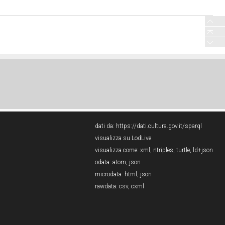
dati da:
https://dati.cultura.gov.it/sparql
visualizza su LodLive
visualizza come:
xml
,
ntriples
,
turtle
,
ld+json
odata:
atom
,
json
microdata:
html
,
json
rawdata:
csv
,
cxml