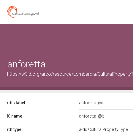
anforetta
https://w3id.org/arco/resource/Lombardia/CulturalProp
rdfs:
label
anforetta
@it
l0:
name
anforetta
@it
rdf:
type
a-dd:CulturalPropertyType