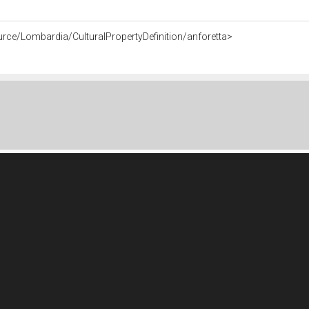
urce/Lombardia/CulturalPropertyDefinition/anforetta>