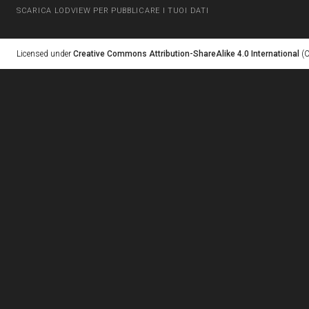
SCARICA LODVIEW PER PUBBLICARE I TUOI DATI
Licensed under
Creative Commons Attribution-ShareAlike 4.0 International
(C