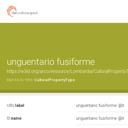
unguentario fusiforme
https://w3id.org/arco/resource/Lombardia/CulturalPrope
CulturalPropertyType
ENTITÀ DI TIPO:
rdfs:
label
unguentario fusiforme
@it
l0:
name
unguentario fusiforme
@it