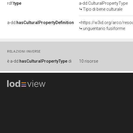
rdf:
type
a-dd:CulturalPropertyType
Tipo di bene culturale
a-dd:
hasCulturalPropertyDefinition
<https://w3id.org/arco/reso
unguentario fusiforme
RELAZIONI INVERSE
è
a-dd:
hasCulturalPropertyType
di
10 risorse