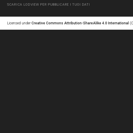
SCARICA LODVIEW PER PUBBLICARE I TUOI DATI
Licensed under
Creative Commons Attribution-ShareAlike 4.0 International
(C