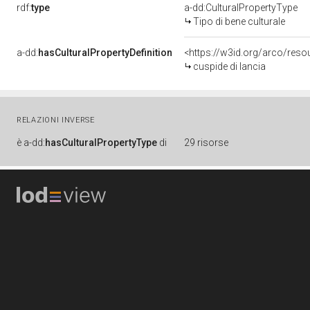
rdf:
type
a-dd:CulturalPropertyType
Tipo di bene culturale
a-dd:
hasCulturalPropertyDefinition
<https://w3id.org/arco/reso
cuspide di lancia
RELAZIONI INVERSE
è
a-dd:
hasCulturalPropertyType
di
29 risorse