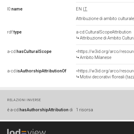
l0:
name
EN
IT
Attribuzione di ambito cultura
rdf:
type
a-cd:CulturalScopeAttribution
Attribuzione di Ambito Cultur
a-cd:
hasCulturalScope
<https://w3id.org/arco/resou
Ambito Milanese
a-cd:
isAuthorshipAttributionOf
<https://w3id.org/arco/resou
Motivi decorativi floreali (t
RELAZIONI INVERSE
è
a-cd:
hasAuthorshipAttribution
di
1 risorsa