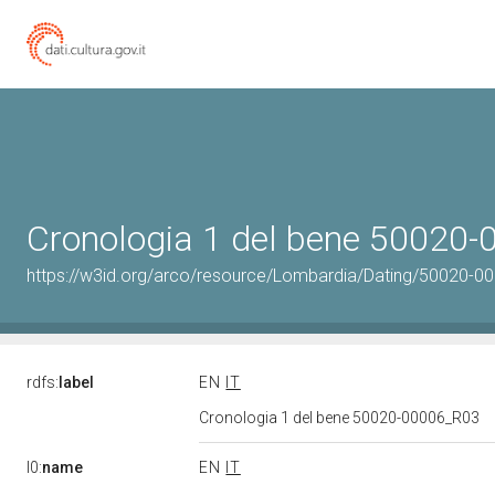
Cronologia 1 del bene 50020
https://w3id.org/arco/resource/Lombardia/Dating/50020-0
rdfs:
label
EN
IT
Cronologia 1 del bene 50020-00006_R03
l0:
name
EN
IT