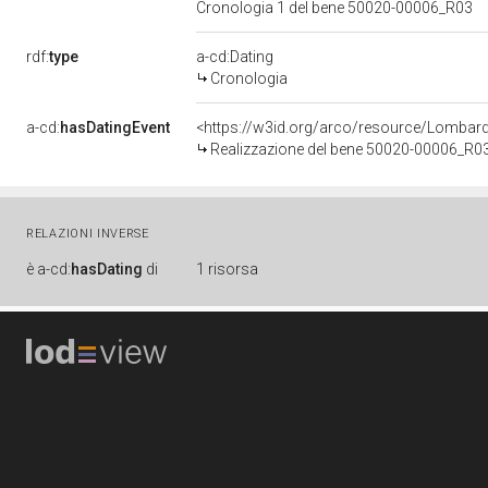
Cronologia 1 del bene 50020-00006_R03
rdf:
type
a-cd:Dating
Cronologia
a-cd:
hasDatingEvent
<https://w3id.org/arco/resource/Lombar
Realizzazione del bene 50020-00006_R0
RELAZIONI INVERSE
è
a-cd:
hasDating
di
1 risorsa