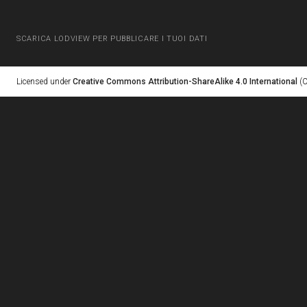
SCARICA LODVIEW PER PUBBLICARE I TUOI DATI
Licensed under
Creative Commons Attribution-ShareAlike 4.0 International
(C