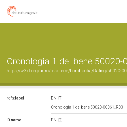
Cronologia 1 del bene 50020
https://w3id.org/arco/resource/Lombardia/Dating/50020-0
rdfs:
label
EN
IT
Cronologia 1 del bene 50020-00061_R03
l0:
name
EN
IT