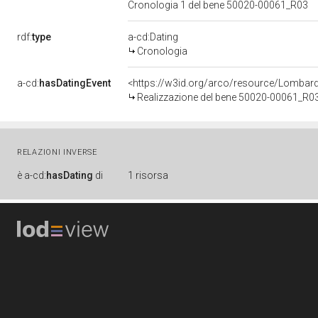
Cronologia 1 del bene 50020-00061_R03
rdf:
type
a-cd:Dating
Cronologia
a-cd:
hasDatingEvent
<https://w3id.org/arco/resource/Lombar
Realizzazione del bene 50020-00061_R0
RELAZIONI INVERSE
è
a-cd:
hasDating
di
1 risorsa