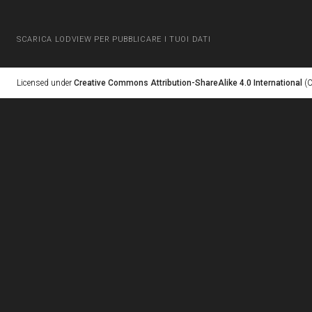
SCARICA LODVIEW PER PUBBLICARE I TUOI DATI
Licensed under
Creative Commons Attribution-ShareAlike 4.0 International
(C