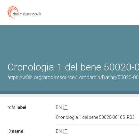
Cronologia 1 del bene 50020
https://w3id.org/arco/resource/Lombardia/Dating/50020-0
rdfs:
label
EN
IT
Cronologia 1 del bene 50020-00105_R03
l0:
name
EN
IT