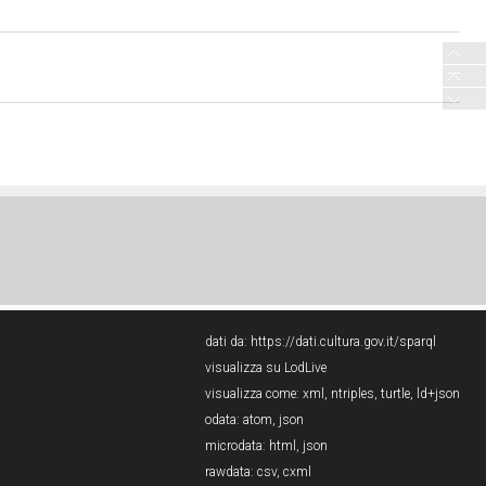
dati da:
https://dati.cultura.gov.it/sparql
visualizza su LodLive
visualizza come:
xml
,
ntriples
,
turtle
,
ld+json
odata:
atom
,
json
microdata:
html
,
json
rawdata:
csv
,
cxml