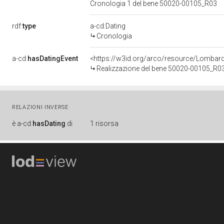
Cronologia 1 del bene 50020-00105_R03
rdf:
type
a-cd:Dating
Cronologia
a-cd:
hasDatingEvent
<https://w3id.org/arco/resource/Lombar
Realizzazione del bene 50020-00105_R0
RELAZIONI INVERSE
è
a-cd:
hasDating
di
1 risorsa