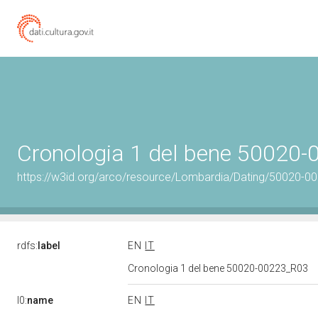
Cronologia 1 del bene 50020
https://w3id.org/arco/resource/Lombardia/Dating/50020-0
rdfs:
label
EN
IT
Cronologia 1 del bene 50020-00223_R03
l0:
name
EN
IT