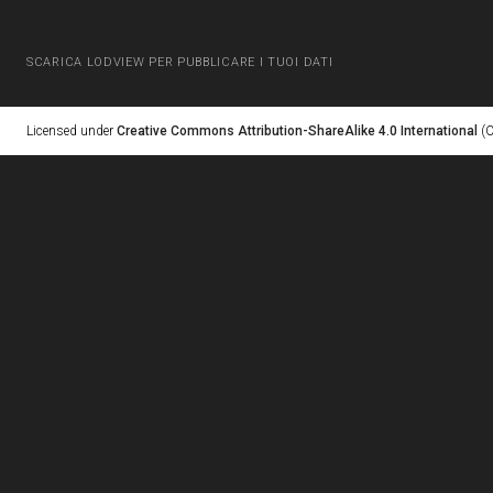
SCARICA LODVIEW PER PUBBLICARE I TUOI DATI
Licensed under
Creative Commons Attribution-ShareAlike 4.0 International
(C