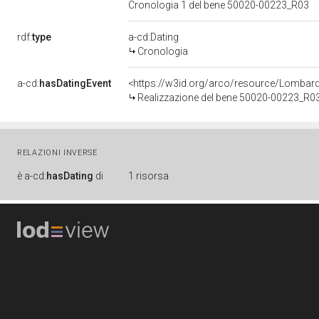
Cronologia 1 del bene 50020-00223_R03
rdf:
type
a-cd:Dating
Cronologia
a-cd:
hasDatingEvent
<https://w3id.org/arco/resource/Lombar
Realizzazione del bene 50020-00223_R0
RELAZIONI INVERSE
è
a-cd:
hasDating
di
1 risorsa