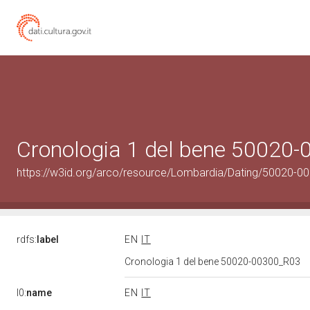
Cronologia 1 del bene 50020
https://w3id.org/arco/resource/Lombardia/Dating/50020-0
rdfs:
label
EN
IT
Cronologia 1 del bene 50020-00300_R03
l0:
name
EN
IT