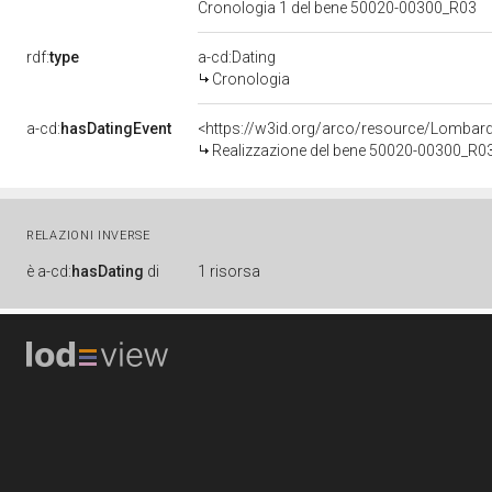
Cronologia 1 del bene 50020-00300_R03
rdf:
type
a-cd:Dating
Cronologia
a-cd:
hasDatingEvent
<https://w3id.org/arco/resource/Lombar
Realizzazione del bene 50020-00300_R0
RELAZIONI INVERSE
è
a-cd:
hasDating
di
1 risorsa