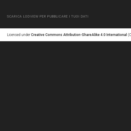
SCARICA LODVIEW PER PUBBLICARE I TUOI DATI
Licensed under
Creative Commons Attribution-ShareAlike 4.0 International
(C