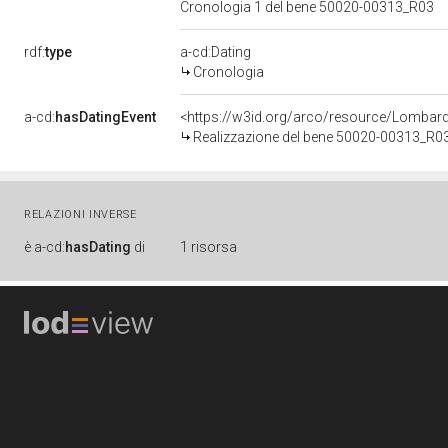
Cronologia 1 del bene 50020-00313_R03
rdf:
type
a-cd:Dating
Cronologia
a-cd:
hasDatingEvent
<https://w3id.org/arco/resource/Lombar
Realizzazione del bene 50020-00313_R0
RELAZIONI INVERSE
è
a-cd:
hasDating
di
1 risorsa