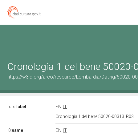
Cronologia 1 del bene 50020
https://w3id.org/arco/resource/Lombardia/Dating/50020-0
rdfs:
label
EN
IT
Cronologia 1 del bene 50020-00313_R03
l0:
name
EN
IT