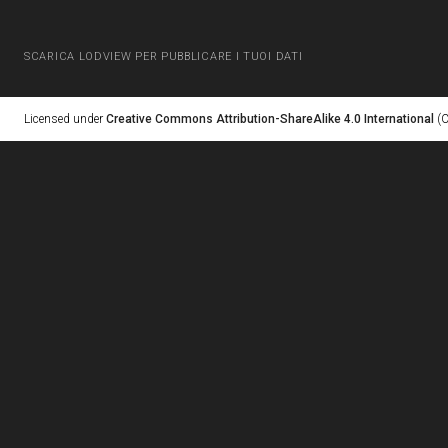
SCARICA LODVIEW PER PUBBLICARE I TUOI DATI
Licensed under
Creative Commons Attribution-ShareAlike 4.0 International
(C