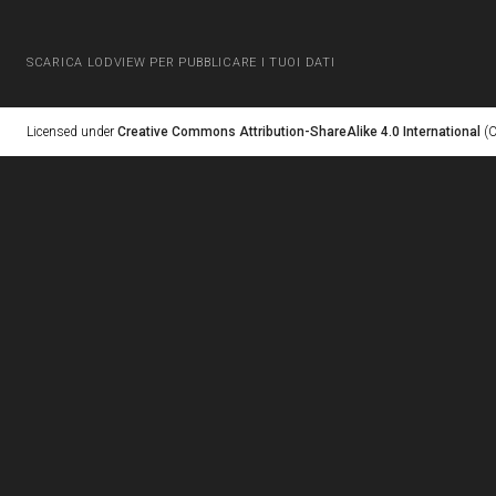
SCARICA LODVIEW PER PUBBLICARE I TUOI DATI
Licensed under
Creative Commons Attribution-ShareAlike 4.0 International
(C