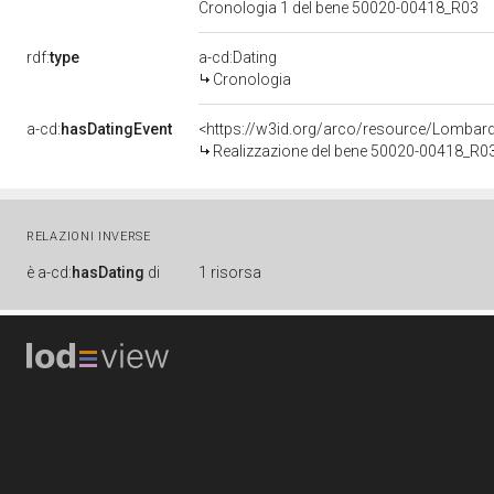
Cronologia 1 del bene 50020-00418_R03
rdf:
type
a-cd:Dating
Cronologia
a-cd:
hasDatingEvent
<https://w3id.org/arco/resource/Lombar
Realizzazione del bene 50020-00418_R0
RELAZIONI INVERSE
è
a-cd:
hasDating
di
1 risorsa