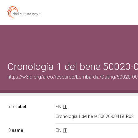
Cronologia 1 del bene 50020
https://w3id.org/arco/resource/Lombardia/Dating/50020-0
rdfs:
label
EN
IT
Cronologia 1 del bene 50020-00418_R03
l0:
name
EN
IT