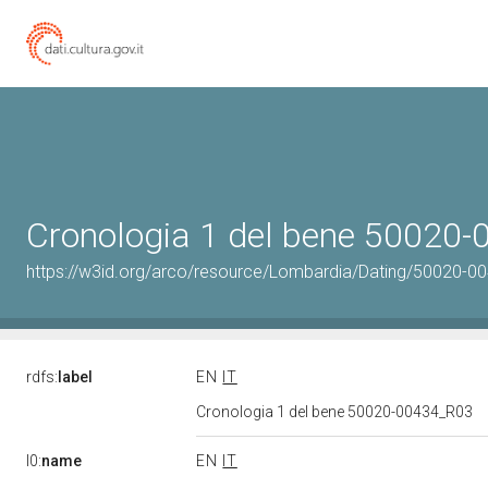
Cronologia 1 del bene 50020
https://w3id.org/arco/resource/Lombardia/Dating/50020-0
rdfs:
label
EN
IT
Cronologia 1 del bene 50020-00434_R03
l0:
name
EN
IT