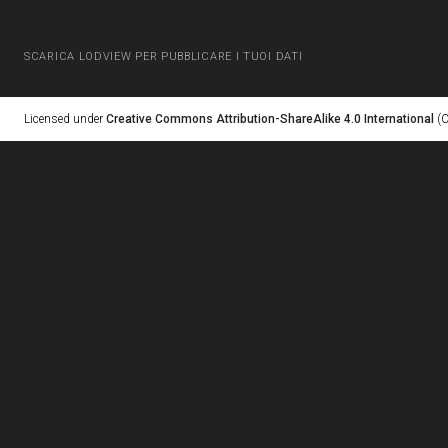
SCARICA LODVIEW PER PUBBLICARE I TUOI DATI
Licensed under
Creative Commons Attribution-ShareAlike 4.0 International
(C