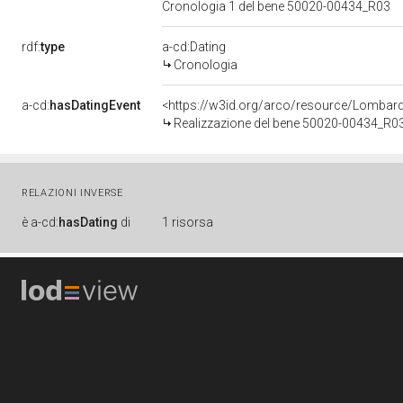
Cronologia 1 del bene 50020-00434_R03
rdf:
type
a-cd:Dating
Cronologia
a-cd:
hasDatingEvent
<https://w3id.org/arco/resource/Lombar
Realizzazione del bene 50020-00434_R0
RELAZIONI INVERSE
è
a-cd:
hasDating
di
1 risorsa