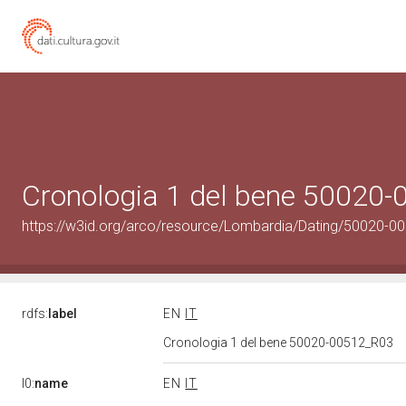
Cronologia 1 del bene 50020
https://w3id.org/arco/resource/Lombardia/Dating/50020-0
rdfs:
label
EN
IT
Cronologia 1 del bene 50020-00512_R03
l0:
name
EN
IT