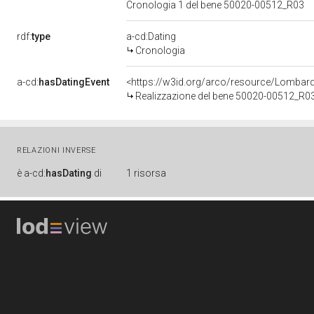
Cronologia 1 del bene 50020-00512_R03
rdf:
type
a-cd:Dating
Cronologia
a-cd:
hasDatingEvent
<https://w3id.org/arco/resource/Lombar
Realizzazione del bene 50020-00512_R0
RELAZIONI INVERSE
è
a-cd:
hasDating
di
1 risorsa