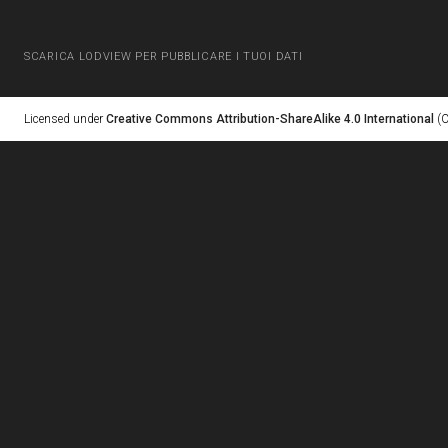
SCARICA LODVIEW PER PUBBLICARE I TUOI DATI
Licensed under
Creative Commons Attribution-ShareAlike 4.0 International
(C