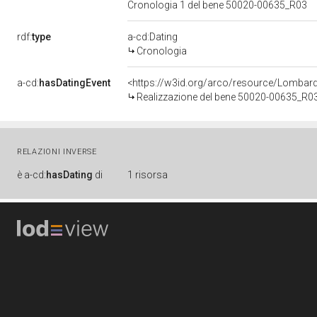
Cronologia 1 del bene 50020-00635_R03
rdf:
type
a-cd:Dating
Cronologia
a-cd:
hasDatingEvent
<https://w3id.org/arco/resource/Lombar
Realizzazione del bene 50020-00635_R0
RELAZIONI INVERSE
è
a-cd:
hasDating
di
1 risorsa