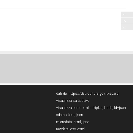
dati da:
https://dati.cultura.gov.it/sparql
visualizza su LodLive
visualizza come:
xml
,
ntriples
,
turtle
,
ld+json
odata:
atom
,
json
microdata:
html
,
json
rawdata:
csv
,
cxml