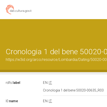
Cronologia 1 del bene 50020
https://w3id.org/arco/resource/Lombardia/Dating/50020-0
rdfs:
label
EN
IT
Cronologia 1 del bene 50020-00635_R03
l0:
name
EN
IT