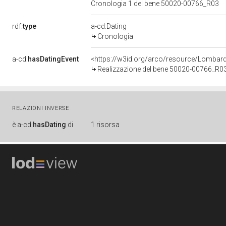
Cronologia 1 del bene 50020-00766_R03
rdf:
type
a-cd:Dating
Cronologia
a-cd:
hasDatingEvent
<https://w3id.org/arco/resource/Lombar
Realizzazione del bene 50020-00766_R0
RELAZIONI INVERSE
è
a-cd:
hasDating
di
1 risorsa