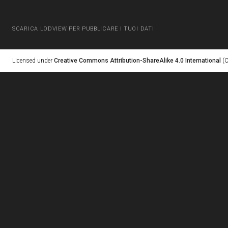
SCARICA LODVIEW PER PUBBLICARE I TUOI DATI
Licensed under
Creative Commons Attribution-ShareAlike 4.0 International
(C