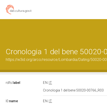
Cronologia 1 del bene 50020
https://w3id.org/arco/resource/Lombardia/Dating/50020-0
rdfs:
label
EN
IT
Cronologia 1 del bene 50020-00766_R03
l0:
name
EN
IT