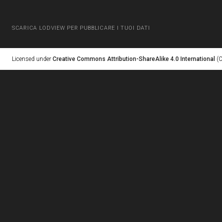
SCARICA LODVIEW PER PUBBLICARE I TUOI DATI
Licensed under
Creative Commons Attribution-ShareAlike 4.0 International
(C