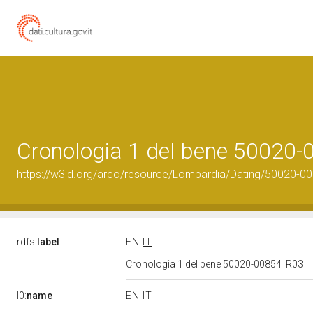
Cronologia 1 del bene 50020
https://w3id.org/arco/resource/Lombardia/Dating/50020-0
rdfs:
label
EN
IT
Cronologia 1 del bene 50020-00854_R03
l0:
name
EN
IT