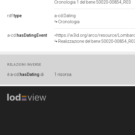
Cronologia 1 del bene 50020-00854_R03
rdf:
type
a-cd:Dating
Cronologia
a-cd:
hasDatingEvent
<https://w3id.org/arco/resource/Lombar
Realizzazione del bene 50020-00854_R0
RELAZIONI INVERSE
è
a-cd:
hasDating
di
1 risorsa