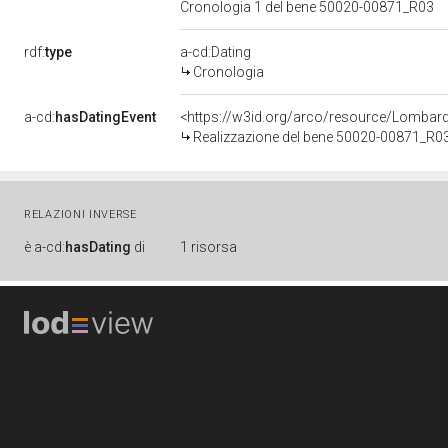
Cronologia 1 del bene 50020-00871_R03
rdf:
type
a-cd:Dating
Cronologia
a-cd:
hasDatingEvent
<https://w3id.org/arco/resource/Lombar
Realizzazione del bene 50020-00871_R0
RELAZIONI INVERSE
è
a-cd:
hasDating
di
1 risorsa