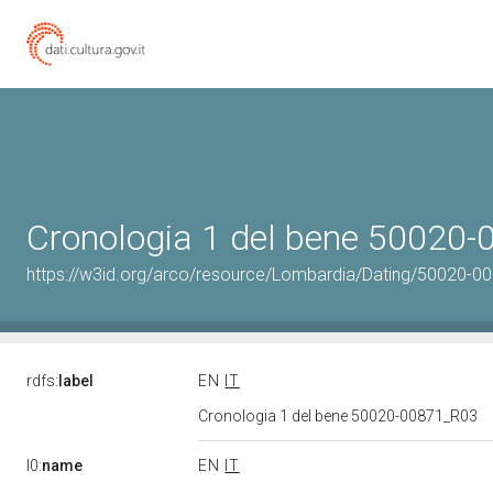
Cronologia 1 del bene 50020
https://w3id.org/arco/resource/Lombardia/Dating/50020-0
rdfs:
label
EN
IT
Cronologia 1 del bene 50020-00871_R03
l0:
name
EN
IT