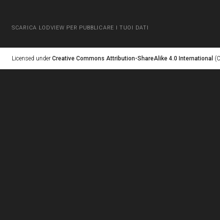
SCARICA LODVIEW PER PUBBLICARE I TUOI DATI
Licensed under
Creative Commons Attribution-ShareAlike 4.0 International
(C