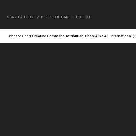
SCARICA LODVIEW PER PUBBLICARE I TUOI DATI
Licensed under
Creative Commons Attribution-ShareAlike 4.0 International
(C