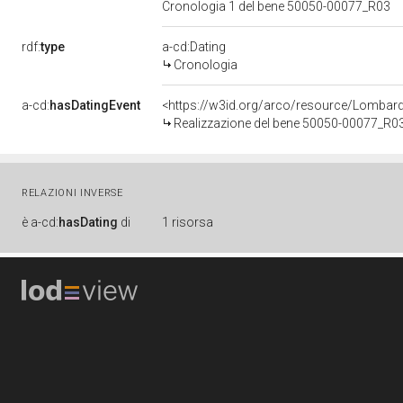
Cronologia 1 del bene 50050-00077_R03
rdf:
type
a-cd:Dating
Cronologia
a-cd:
hasDatingEvent
<https://w3id.org/arco/resource/Lombar
Realizzazione del bene 50050-00077_R0
RELAZIONI INVERSE
è
a-cd:
hasDating
di
1 risorsa