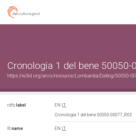
Cronologia 1 del bene 50050
https://w3id.org/arco/resource/Lombardia/Dating/50050-0
rdfs:
label
EN
IT
Cronologia 1 del bene 50050-00077_R03
l0:
name
EN
IT