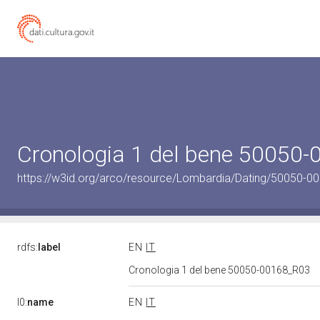
Cronologia 1 del bene 50050
https://w3id.org/arco/resource/Lombardia/Dating/50050-0
rdfs:
label
EN
IT
Cronologia 1 del bene 50050-00168_R03
l0:
name
EN
IT