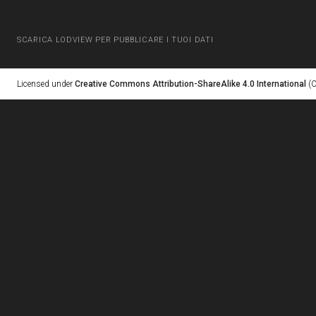
SCARICA LODVIEW PER PUBBLICARE I TUOI DATI
Licensed under
Creative Commons Attribution-ShareAlike 4.0 International
(C