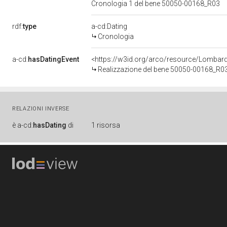
Cronologia 1 del bene 50050-00168_R03
rdf:
type
a-cd:Dating
Cronologia
a-cd:
hasDatingEvent
<https://w3id.org/arco/resource/Lombar
Realizzazione del bene 50050-00168_R0
RELAZIONI INVERSE
è
a-cd:
hasDating
di
1 risorsa