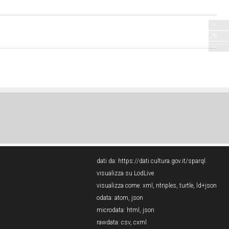
dati da:
https://dati.cultura.gov.it/sparql
visualizza su LodLive
visualizza come:
xml
,
ntriples
,
turtle
,
ld+json
odata:
atom
,
json
microdata:
html
,
json
rawdata:
csv
,
cxml