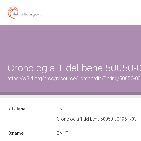
Cronologia 1 del bene 50050
https://w3id.org/arco/resource/Lombardia/Dating/50050-0
rdfs:
label
EN
IT
Cronologia 1 del bene 50050-00196_R03
l0:
name
EN
IT