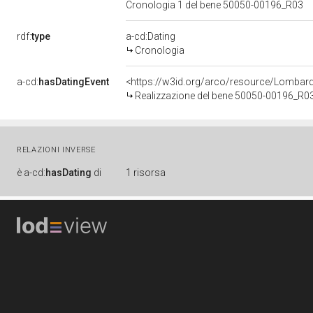
Cronologia 1 del bene 50050-00196_R03
rdf:
type
a-cd:Dating
Cronologia
a-cd:
hasDatingEvent
<https://w3id.org/arco/resource/Lombar
Realizzazione del bene 50050-00196_R0
RELAZIONI INVERSE
è
a-cd:
hasDating
di
1 risorsa