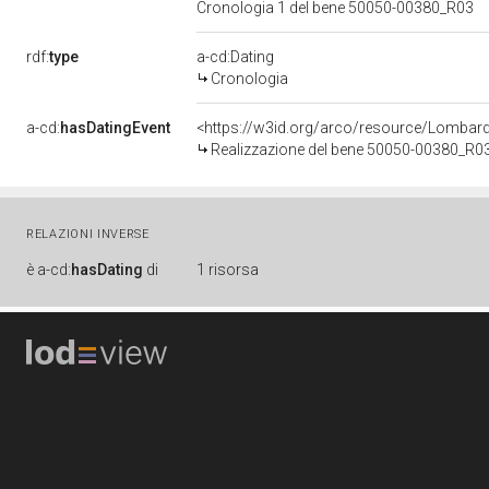
Cronologia 1 del bene 50050-00380_R03
rdf:
type
a-cd:Dating
Cronologia
a-cd:
hasDatingEvent
<https://w3id.org/arco/resource/Lombar
Realizzazione del bene 50050-00380_R0
RELAZIONI INVERSE
è
a-cd:
hasDating
di
1 risorsa