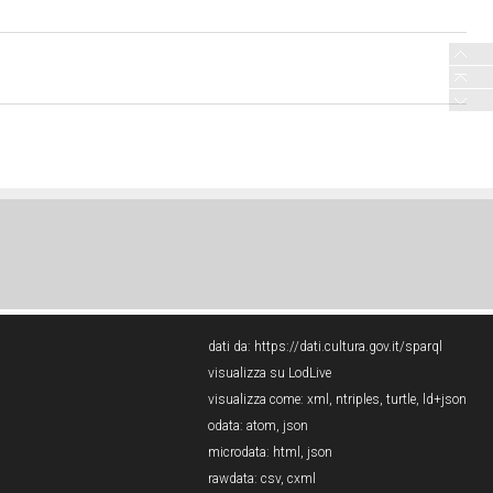
dati da:
https://dati.cultura.gov.it/sparql
visualizza su LodLive
visualizza come:
xml
,
ntriples
,
turtle
,
ld+json
odata:
atom
,
json
microdata:
html
,
json
rawdata:
csv
,
cxml