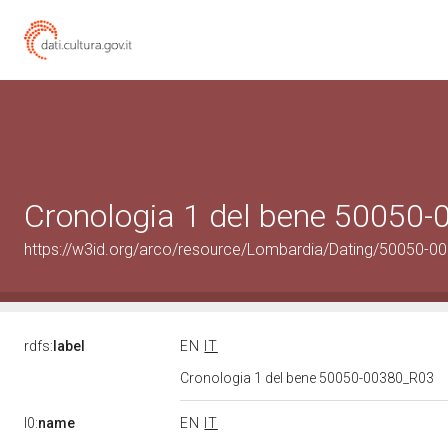
Cronologia 1 del bene 50050
https://w3id.org/arco/resource/Lombardia/Dating/50050-0
rdfs:
label
EN
IT
Cronologia 1 del bene 50050-00380_R03
l0:
name
EN
IT