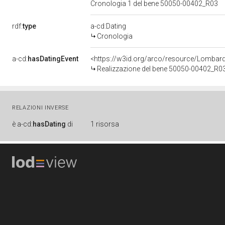
Cronologia 1 del bene 50050-00402_R03
rdf:
type
a-cd:Dating
Cronologia
a-cd:
hasDatingEvent
<https://w3id.org/arco/resource/Lombar
Realizzazione del bene 50050-00402_R0
RELAZIONI INVERSE
è
a-cd:
hasDating
di
1 risorsa