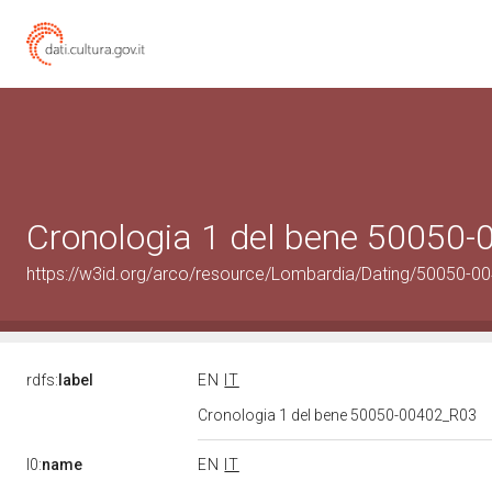
Cronologia 1 del bene 50050
https://w3id.org/arco/resource/Lombardia/Dating/50050-0
rdfs:
label
EN
IT
Cronologia 1 del bene 50050-00402_R03
l0:
name
EN
IT