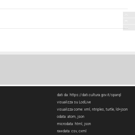
dati da:
https://dati.cultura.gov.it/sparql
visualizza su LodLive
visualizza come:
xml
,
ntriples
,
turtle
,
ld+json
odata:
atom
,
json
microdata:
html
,
json
rawdata:
csv
,
cxml