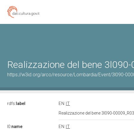
Realizzazione del bene 3l09
https://w3id.org/arco/resource/Lombardia/Event/3l090-000
rdfs:
label
EN
IT
Realizzazione del bene 3l090-00009_R0
l0:
name
EN
IT