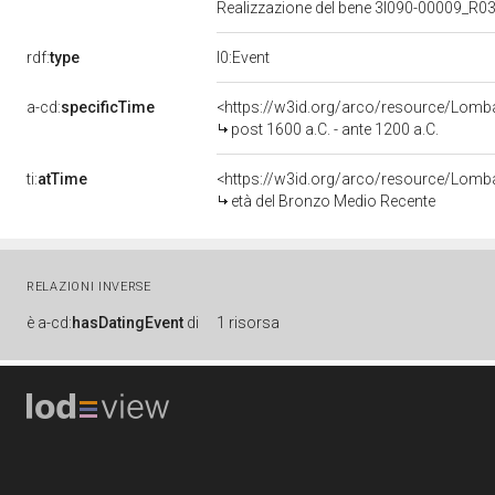
Realizzazione del bene 3l090-00009_R0
rdf:
type
l0:Event
a-cd:
specificTime
<https://w3id.org/arco/resource/Lomba
post 1600 a.C. - ante 1200 a.C.
ti:
atTime
<https://w3id.org/arco/resource/Lomba
età del Bronzo Medio Recente
RELAZIONI INVERSE
è
a-cd:
hasDatingEvent
di
1 risorsa