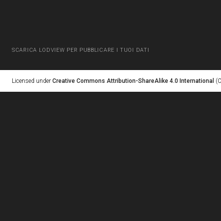
SCARICA LODVIEW PER PUBBLICARE I TUOI DATI
Licensed under
Creative Commons Attribution-ShareAlike 4.0 International
(C