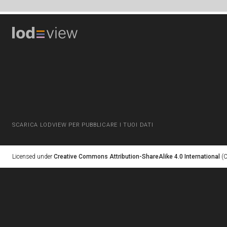
SCARICA LODVIEW PER PUBBLICARE I TUOI DATI
Licensed under
Creative Commons Attribution-ShareAlike 4.0 International
(C