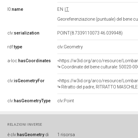
l0:
name
EN
IT
Georeferenziazione (puntuale) del bene c
clv:
serialization
POINT(8.7339110073 46.039948)
rdf:
type
clv:Geometry
a-loc:
hasCoordinates
<https://w3id.org/arco/resource/Lomba
Coordinate del bene culturale: 50020-
clv:
isGeometryFor
<https://w3id.org/arco/resource/Lombar
Ritratto del padre, RITRATTO MASCHILE (
clv:
hasGeometryType
clv:Point
RELAZIONI INVERSE
è
clv:
hasGeometry
di
1 risorsa