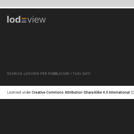
SCARICA LODVIEW PER PUBBLICARE I TUOI DATI
Licensed under
Creative Commons Attribution-ShareAlike 4.0 International
(C