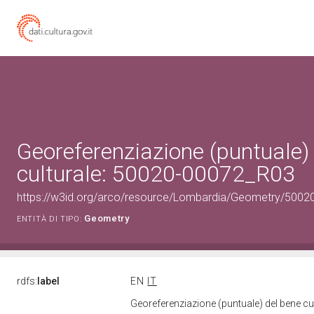
Georeferenziazione (puntuale)
culturale: 50020-00072_R03
https://w3id.org/arco/resource/Lombardia/Geometry/5002
Geometry
ENTITÀ DI TIPO:
rdfs:
label
EN
IT
Georeferenziazione (puntuale) del bene c