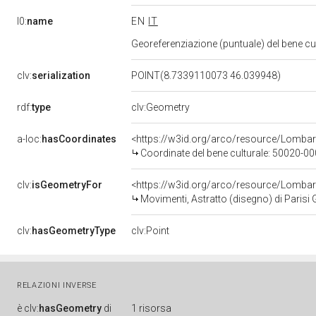
l0:
name
EN
IT
Georeferenziazione (puntuale) del bene c
clv:
serialization
POINT(8.7339110073 46.039948)
rdf:
type
clv:Geometry
a-loc:
hasCoordinates
<https://w3id.org/arco/resource/Lomba
Coordinate del bene culturale: 50020-
clv:
isGeometryFor
<https://w3id.org/arco/resource/Lombar
Movimenti, Astratto (disegno) di Parisi 
clv:
hasGeometryType
clv:Point
RELAZIONI INVERSE
è
clv:
hasGeometry
di
1 risorsa