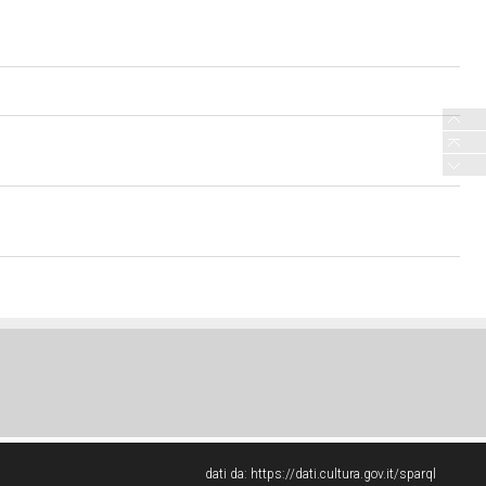
dati da:
https://dati.cultura.gov.it/sparql