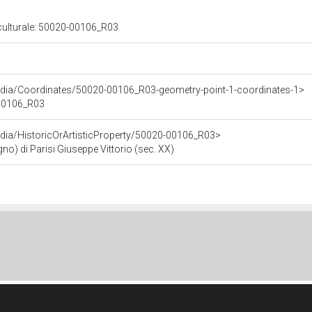
 culturale: 50020-00106_R03
rdia/Coordinates/50020-00106_R03-geometry-point-1-coordinates-1>
-00106_R03
dia/HistoricOrArtisticProperty/50020-00106_R03>
) di Parisi Giuseppe Vittorio (sec. XX)