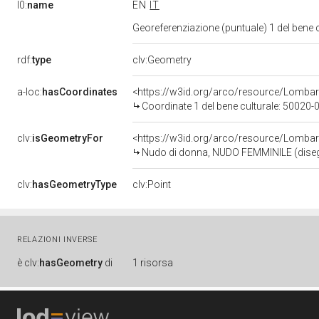
l0:
name
EN
IT
Georeferenziazione (puntuale) 1 del bene
rdf:
type
clv:Geometry
a-loc:
hasCoordinates
<https://w3id.org/arco/resource/Lomba
Coordinate 1 del bene culturale: 50020
clv:
isGeometryFor
<https://w3id.org/arco/resource/Lombar
Nudo di donna, NUDO FEMMINILE (disegno
clv:
hasGeometryType
clv:Point
RELAZIONI INVERSE
è
clv:
hasGeometry
di
1 risorsa