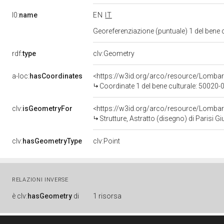
l0:
name
EN
IT
Georeferenziazione (puntuale) 1 del bene
rdf:
type
clv:Geometry
a-loc:
hasCoordinates
<https://w3id.org/arco/resource/Lomba
Coordinate 1 del bene culturale: 50020
clv:
isGeometryFor
<https://w3id.org/arco/resource/Lombar
Strutture, Astratto (disegno) di Parisi G
clv:
hasGeometryType
clv:Point
RELAZIONI INVERSE
è
clv:
hasGeometry
di
1 risorsa