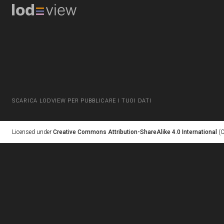
SCARICA LODVIEW PER PUBBLICARE I TUOI DATI
Licensed under
Creative Commons Attribution-ShareAlike 4.0 International
(C