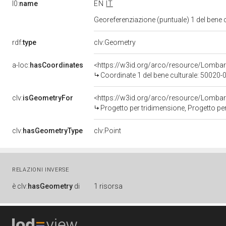
l0:
name
EN
IT
Georeferenziazione (puntuale) 1 del bene
rdf:
type
clv:Geometry
a-loc:
hasCoordinates
<https://w3id.org/arco/resource/Lomba
Coordinate 1 del bene culturale: 50020
clv:
isGeometryFor
<https://w3id.org/arco/resource/Lombar
Progetto per tridimensione, Progetto per
clv:
hasGeometryType
clv:Point
RELAZIONI INVERSE
è
clv:
hasGeometry
di
1 risorsa