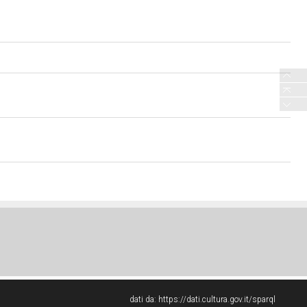
dati da:
https://dati.cultura.gov.it/sparql