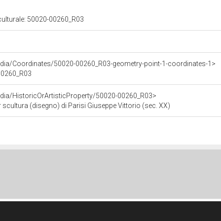
 culturale: 50020-00260_R03
rdia/Coordinates/50020-00260_R03-geometry-point-1-coordinates-1>
-00260_R03
dia/HistoricOrArtisticProperty/50020-00260_R03>
 scultura (disegno) di Parisi Giuseppe Vittorio (sec. XX)