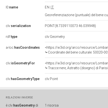
l0:
name
EN
IT
Georeferenziazione (puntuale) del bene c
clv:
serialization
POINT(8.7339110073 46.039948)
rdf:
type
clv:Geometry
a-loc:
hasCoordinates
<https://w3id.org/arco/resource/Lomba
Coordinate del bene culturale: 50020-
clv:
isGeometryFor
<https://w3id.org/arco/resource/Lombar
Tracce nere, Astratto (disegno) di Parisi
clv:
hasGeometryType
clv:Point
RELAZIONI INVERSE
è
clv:
hasGeometry
di
1 risorsa