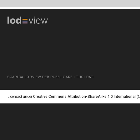
SCARICA LODVIEW PER PUBBLICARE I TUOI DATI
Licensed under
Creative Commons Attribution-ShareAlike 4.0 International
(C