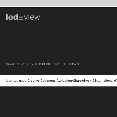
SCARICA LODVIEW PER PUBBLICARE I TUOI DATI
Licensed under
Creative Commons Attribution-ShareAlike 4.0 International
(C