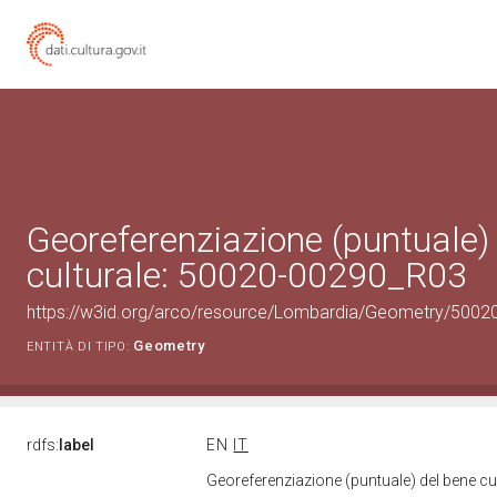
Georeferenziazione (puntuale)
culturale: 50020-00290_R03
https://w3id.org/arco/resource/Lombardia/Geometry/5002
Geometry
ENTITÀ DI TIPO:
rdfs:
label
EN
IT
Georeferenziazione (puntuale) del bene c