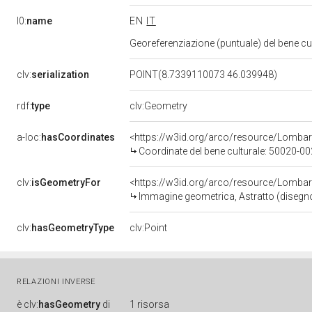
l0:
name
EN
IT
Georeferenziazione (puntuale) del bene c
clv:
serialization
POINT(8.7339110073 46.039948)
rdf:
type
clv:Geometry
a-loc:
hasCoordinates
<https://w3id.org/arco/resource/Lomba
Coordinate del bene culturale: 50020-
clv:
isGeometryFor
<https://w3id.org/arco/resource/Lombar
Immagine geometrica, Astratto (disegno)
clv:
hasGeometryType
clv:Point
RELAZIONI INVERSE
è
clv:
hasGeometry
di
1 risorsa