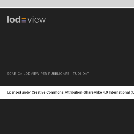
SCARICA LODVIEW PER PUBBLICARE I TUOI DATI
Licensed under
Creative Commons Attribution-ShareAlike 4.0 International
(C