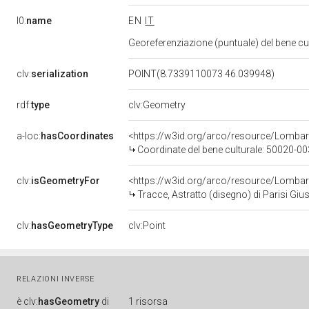
l0:
name
EN
IT
Georeferenziazione (puntuale) del bene c
clv:
serialization
POINT(8.7339110073 46.039948)
rdf:
type
clv:Geometry
a-loc:
hasCoordinates
<https://w3id.org/arco/resource/Lomba
Coordinate del bene culturale: 50020-
clv:
isGeometryFor
<https://w3id.org/arco/resource/Lombar
Tracce, Astratto (disegno) di Parisi Giu
clv:
hasGeometryType
clv:Point
RELAZIONI INVERSE
è
clv:
hasGeometry
di
1 risorsa