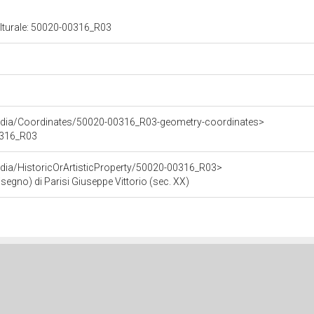
ulturale: 50020-00316_R03
rdia/Coordinates/50020-00316_R03-geometry-coordinates>
00316_R03
dia/HistoricOrArtisticProperty/50020-00316_R03>
disegno) di Parisi Giuseppe Vittorio (sec. XX)