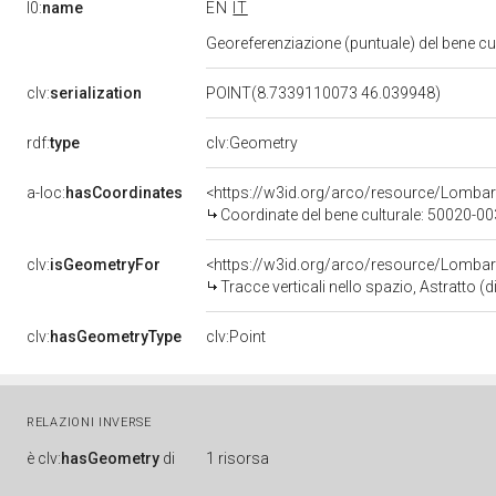
l0:
name
EN
IT
Georeferenziazione (puntuale) del bene c
clv:
serialization
POINT(8.7339110073 46.039948)
rdf:
type
clv:Geometry
a-loc:
hasCoordinates
<https://w3id.org/arco/resource/Lomba
Coordinate del bene culturale: 50020-
clv:
isGeometryFor
<https://w3id.org/arco/resource/Lombar
Tracce verticali nello spazio, Astratto (
clv:
hasGeometryType
clv:Point
RELAZIONI INVERSE
è
clv:
hasGeometry
di
1 risorsa