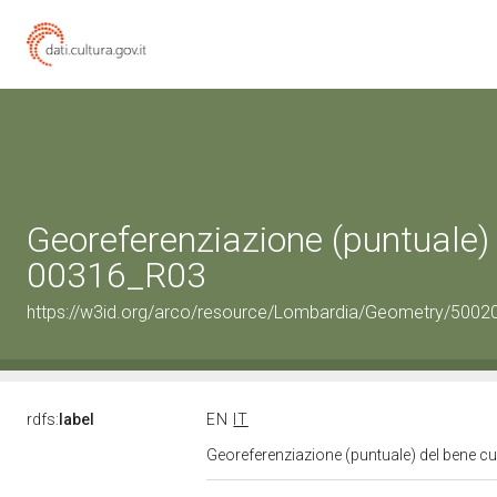
Georeferenziazione (puntuale) 
00316_R03
https://w3id.org/arco/resource/Lombardia/Geometry/5002
rdfs:
label
EN
IT
Georeferenziazione (puntuale) del bene c