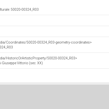
ulturale: 50020-00324_R03
rdia/Coordinates/50020-00324_R03-geometry-coordinates>
00324_R03
dia/HistoricOrArtisticProperty/50020-00324_R03>
si Giuseppe Vittorio (sec. XX)