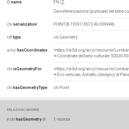
l0:
name
EN
IT
Georeferenziazione (puntuale) del bene c
clv:
serialization
POINT(8.7339110073 46.039948)
rdf:
type
clv:Geometry
a-loc:
hasCoordinates
<https://w3id.org/arco/resource/Lomba
Coordinate del bene culturale: 50020-
clv:
isGeometryFor
<https://w3id.org/arco/resource/Lombar
Eco verticale, Astratto (disegno) di Pari
clv:
hasGeometryType
clv:Point
RELAZIONI INVERSE
è
clv:
hasGeometry
di
1 risorsa