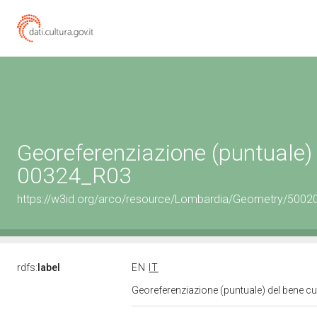
Georeferenziazione (puntuale) 
00324_R03
https://w3id.org/arco/resource/Lombardia/Geometry/5002
rdfs:
label
EN
IT
Georeferenziazione (puntuale) del bene c