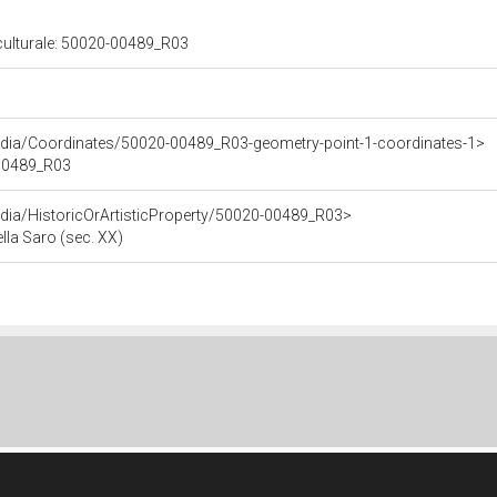
 culturale: 50020-00489_R03
rdia/Coordinates/50020-00489_R03-geometry-point-1-coordinates-1>
-00489_R03
dia/HistoricOrArtisticProperty/50020-00489_R03>
bella Saro (sec. XX)