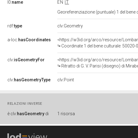
l0:
name
EN
IT
Georeferenziazione (puntuale) 1 del bene
rdf:
type
clv:Geometry
a-loc:
hasCoordinates
<https://w3id.org/arco/resource/Lomba
Coordinate 1 del bene culturale: 50020
clv:
isGeometryFor
<https://w3id.org/arco/resource/Lombar
Ritratto di G. V. Parisi (disegno) di Mira
clv:
hasGeometryType
clv:Point
RELAZIONI INVERSE
è
clv:
hasGeometry
di
1 risorsa