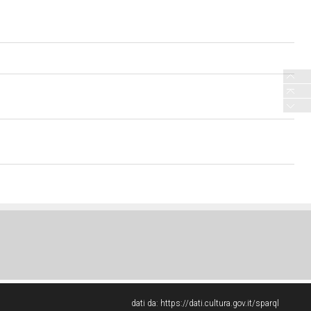
dati da:
https://dati.cultura.gov.it/sparql