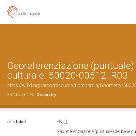
Georeferenziazione (puntuale)
culturale: 50020-00512_R03
https://w3id.org/arco/resource/Lombardia/Geometry/5002
Geometry
ENTITÀ DI TIPO:
rdfs:
label
EN
IT
Georeferenziazione (puntuale) del bene c