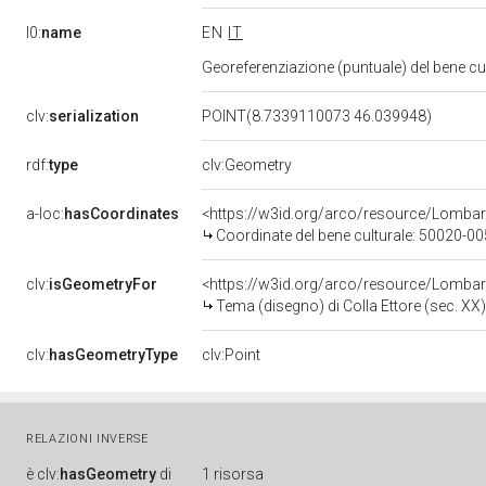
l0:
name
EN
IT
Georeferenziazione (puntuale) del bene c
clv:
serialization
POINT(8.7339110073 46.039948)
rdf:
type
clv:Geometry
a-loc:
hasCoordinates
<https://w3id.org/arco/resource/Lomba
Coordinate del bene culturale: 50020-
clv:
isGeometryFor
<https://w3id.org/arco/resource/Lombar
Tema (disegno) di Colla Ettore (sec. XX)
clv:
hasGeometryType
clv:Point
RELAZIONI INVERSE
è
clv:
hasGeometry
di
1 risorsa