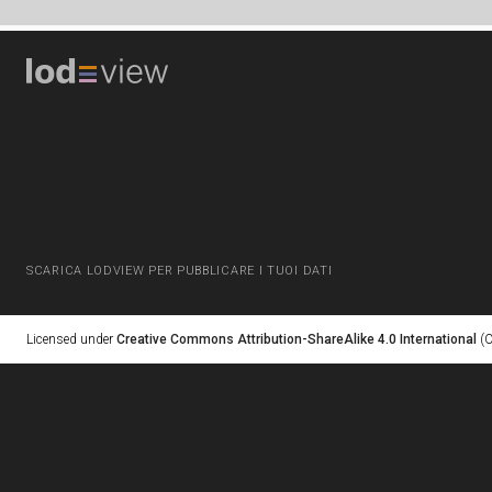
SCARICA LODVIEW PER PUBBLICARE I TUOI DATI
Licensed under
Creative Commons Attribution-ShareAlike 4.0 International
(C