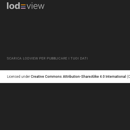
SCARICA LODVIEW PER PUBBLICARE I TUOI DATI
Licensed under
Creative Commons Attribution-ShareAlike 4.0 International
(C