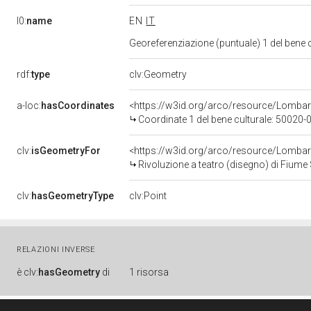
l0:
name
EN
IT
Georeferenziazione (puntuale) 1 del bene
rdf:
type
clv:Geometry
a-loc:
hasCoordinates
<https://w3id.org/arco/resource/Lomba
Coordinate 1 del bene culturale: 50020
clv:
isGeometryFor
<https://w3id.org/arco/resource/Lombar
Rivoluzione a teatro (disegno) di Fiume 
clv:
hasGeometryType
clv:Point
RELAZIONI INVERSE
è
clv:
hasGeometry
di
1 risorsa