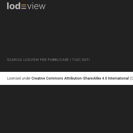
SCARICA LODVIEW PER PUBBLICARE I TUOI DATI
Licensed under
Creative Commons Attribution-ShareAlike 4.0 International
(C