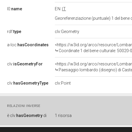
l0:
name
EN
IT
Georeferenziazione (puntuale) 1 del bene
rdf:
type
clv:Geometry
a-loc:
hasCoordinates
<https://w3id.org/arco/resource/Lomba
Coordinate 1 del bene culturale: 50020
clv:
isGeometryFor
<https://w3id.org/arco/resource/Lombar
Paesaggio lombardo (disegno) di Caste
clv:
hasGeometryType
clv:Point
RELAZIONI INVERSE
è
clv:
hasGeometry
di
1 risorsa