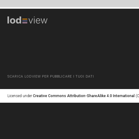
SCARICA LODVIEW PER PUBBLICARE I TUOI DATI
Licensed under
Creative Commons Attribution-ShareAlike 4.0 International
(C