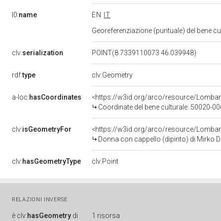
l0:
name
EN
IT
Georeferenziazione (puntuale) del bene c
clv:
serialization
POINT(8.7339110073 46.039948)
rdf:
type
clv:Geometry
a-loc:
hasCoordinates
<https://w3id.org/arco/resource/Lomba
Coordinate del bene culturale: 50020-
clv:
isGeometryFor
<https://w3id.org/arco/resource/Lombar
Donna con cappello (dipinto) di Mirko D
clv:
hasGeometryType
clv:Point
RELAZIONI INVERSE
è
clv:
hasGeometry
di
1 risorsa