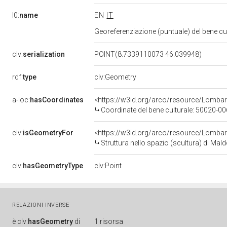
l0:
name
EN
IT
Georeferenziazione (puntuale) del bene c
clv:
serialization
POINT(8.7339110073 46.039948)
rdf:
type
clv:Geometry
a-loc:
hasCoordinates
<https://w3id.org/arco/resource/Lomba
Coordinate del bene culturale: 50020-
clv:
isGeometryFor
<https://w3id.org/arco/resource/Lombar
Struttura nello spazio (scultura) di Ma
clv:
hasGeometryType
clv:Point
RELAZIONI INVERSE
è
clv:
hasGeometry
di
1 risorsa