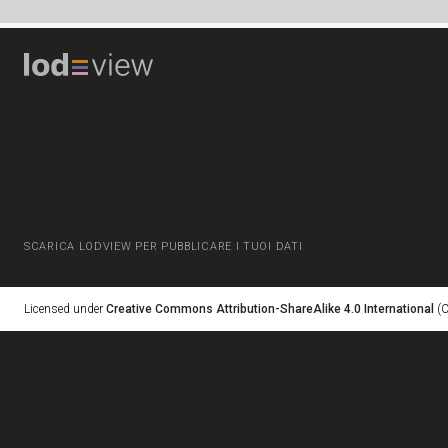
SCARICA LODVIEW PER PUBBLICARE I TUOI DATI
Licensed under
Creative Commons Attribution-ShareAlike 4.0 International
(C