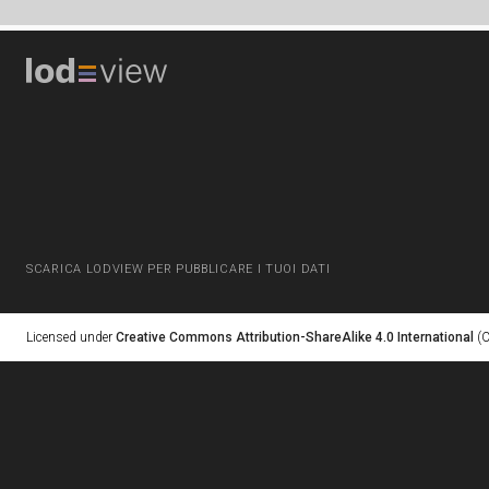
SCARICA LODVIEW PER PUBBLICARE I TUOI DATI
Licensed under
Creative Commons Attribution-ShareAlike 4.0 International
(C