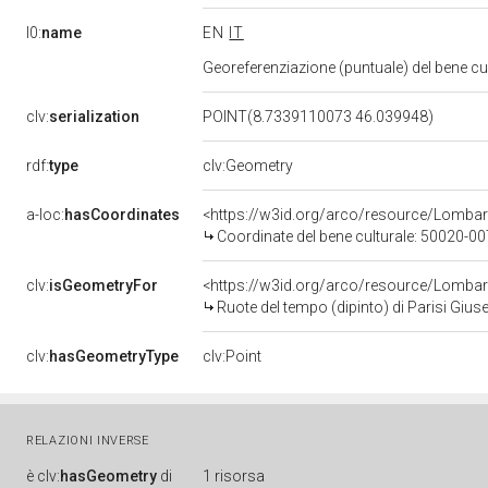
l0:
name
EN
IT
Georeferenziazione (puntuale) del bene c
clv:
serialization
POINT(8.7339110073 46.039948)
rdf:
type
clv:Geometry
a-loc:
hasCoordinates
<https://w3id.org/arco/resource/Lomba
Coordinate del bene culturale: 50020-
clv:
isGeometryFor
<https://w3id.org/arco/resource/Lombar
Ruote del tempo (dipinto) di Parisi Giuse
clv:
hasGeometryType
clv:Point
RELAZIONI INVERSE
è
clv:
hasGeometry
di
1 risorsa