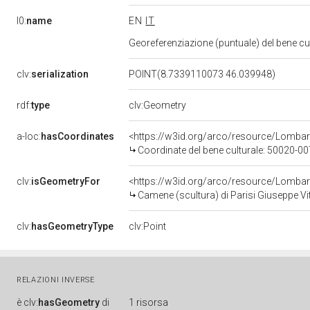
l0:
name
EN
IT
Georeferenziazione (puntuale) del bene c
clv:
serialization
POINT(8.7339110073 46.039948)
rdf:
type
clv:Geometry
a-loc:
hasCoordinates
<https://w3id.org/arco/resource/Lomba
Coordinate del bene culturale: 50020-
clv:
isGeometryFor
<https://w3id.org/arco/resource/Lombar
Camene (scultura) di Parisi Giuseppe Vit
clv:
hasGeometryType
clv:Point
RELAZIONI INVERSE
è
clv:
hasGeometry
di
1 risorsa