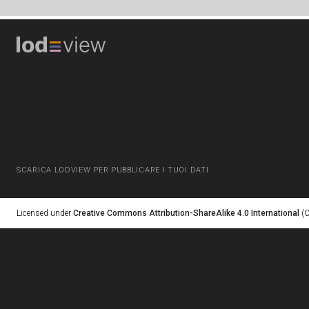
SCARICA LODVIEW PER PUBBLICARE I TUOI DATI
Licensed under
Creative Commons Attribution-ShareAlike 4.0 International
(C