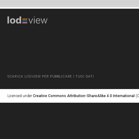
SCARICA LODVIEW PER PUBBLICARE I TUOI DATI
Licensed under
Creative Commons Attribution-ShareAlike 4.0 International
(C