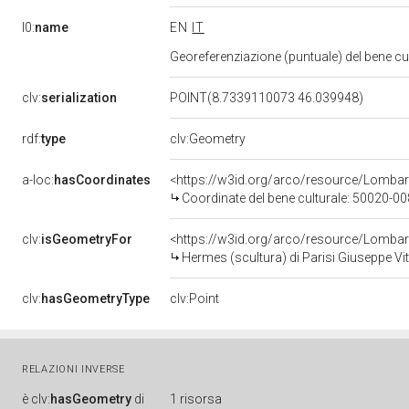
l0:
name
EN
IT
Georeferenziazione (puntuale) del bene c
clv:
serialization
POINT(8.7339110073 46.039948)
rdf:
type
clv:Geometry
a-loc:
hasCoordinates
<https://w3id.org/arco/resource/Lomba
Coordinate del bene culturale: 50020-
clv:
isGeometryFor
<https://w3id.org/arco/resource/Lombar
Hermes (scultura) di Parisi Giuseppe Vit
clv:
hasGeometryType
clv:Point
RELAZIONI INVERSE
è
clv:
hasGeometry
di
1 risorsa