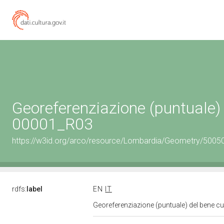
Georeferenziazione (puntuale) 
00001_R03
https://w3id.org/arco/resource/Lombardia/Geometry/5005
rdfs:
label
EN
IT
Georeferenziazione (puntuale) del bene c