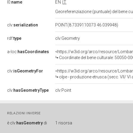
l0:
name
EN
IT
Georeferenziazione (puntuale) del bene c
clv:
serialization
POINT(8.7339110073 46.039948)
rdf:
type
clv:Geometry
a-loc:
hasCoordinates
<https://w3id.org/arco/resource/Lomba
Coordinate del bene culturale: 50050-
clv:
isGeometryFor
<https://w3id.org/arco/resource/Lomba
olpe - produzione etrusca (secc. VII/ VI a
clv:
hasGeometryType
clv:Point
RELAZIONI INVERSE
è
clv:
hasGeometry
di
1 risorsa