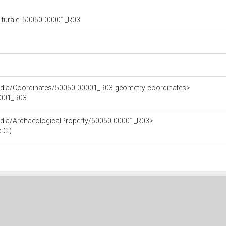
ulturale: 50050-00001_R03
rdia/Coordinates/50050-00001_R03-geometry-coordinates>
00001_R03
rdia/ArchaeologicalProperty/50050-00001_R03>
.C.)