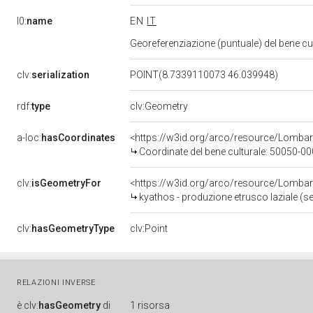
l0:
name
EN
IT
Georeferenziazione (puntuale) del bene c
clv:
serialization
POINT(8.7339110073 46.039948)
rdf:
type
clv:Geometry
a-loc:
hasCoordinates
<https://w3id.org/arco/resource/Lomba
Coordinate del bene culturale: 50050-
clv:
isGeometryFor
<https://w3id.org/arco/resource/Lomba
kyathos - produzione etrusco laziale (secc
clv:
hasGeometryType
clv:Point
RELAZIONI INVERSE
è
clv:
hasGeometry
di
1 risorsa