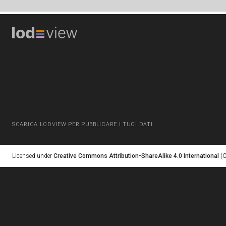
SCARICA LODVIEW PER PUBBLICARE I TUOI DATI
Licensed under
Creative Commons Attribution-ShareAlike 4.0 International
(C