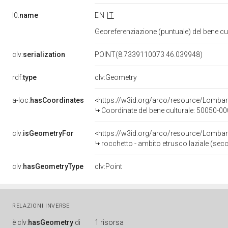
l0:
name
EN
IT
Georeferenziazione (puntuale) del bene c
clv:
serialization
POINT(8.7339110073 46.039948)
rdf:
type
clv:Geometry
a-loc:
hasCoordinates
<https://w3id.org/arco/resource/Lomba
Coordinate del bene culturale: 50050-
clv:
isGeometryFor
<https://w3id.org/arco/resource/Lomba
rocchetto - ambito etrusco laziale (secc. V
clv:
hasGeometryType
clv:Point
RELAZIONI INVERSE
è
clv:
hasGeometry
di
1 risorsa