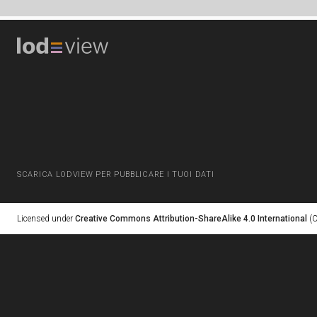
SCARICA LODVIEW PER PUBBLICARE I TUOI DATI
Licensed under
Creative Commons Attribution-ShareAlike 4.0 International
(C